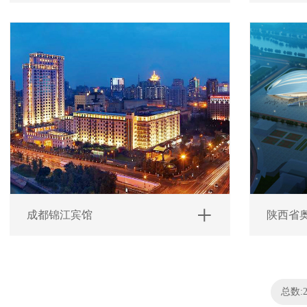
成都锦江宾馆
陕西省
总数: