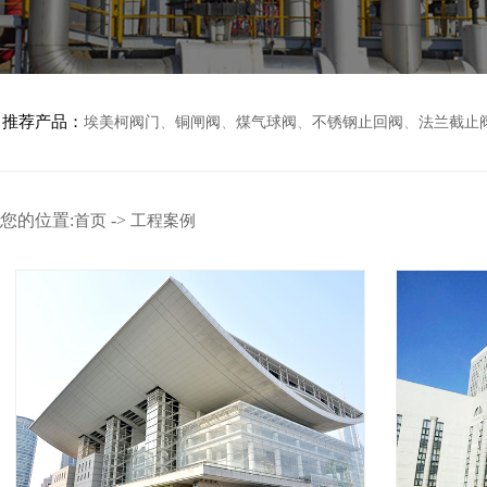
推荐产品：
埃美柯阀门
、
铜闸阀
、
煤气球阀
、
不锈钢止回阀
、
法兰截止
您的位置:
->
首页
工程案例