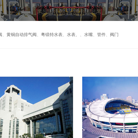
阀
、
黄铜自动排气阀
、
粤镁特水表
、
水表、
、
水嘴
、
管件
、
阀门