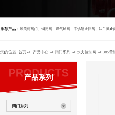
推荐产品：
埃美柯阀门
、
铜闸阀
、
煤气球阀
、
不锈钢止回阀
、
法兰截止
您的位置:
->
->
->
->
首页
产品中心
阀门系列
水力控制阀
385
PRODUCTS
产品系列
阀门系列