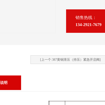
销售热线：
134-2921-7679
[上一个:387黄铜泄压（持压）紧急开启阀]
说明