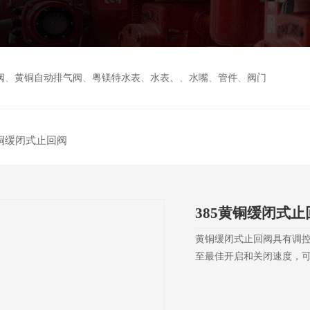
阀
、
黄铜自动排气阀
、
粤镁特水表
、
水表、
、
水嘴
、
管件
、
阀门
黄铜缓闭式止回阀
385黄铜缓闭式止
黄铜缓闭式止回阀具有调
至最佳开启和关闭速度，