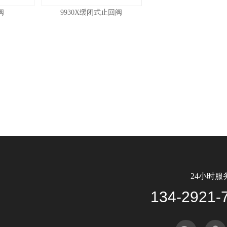
阀
9930X缓闭式止回阀
24小时服
134-2921-