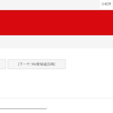
小程序
[下一个:384黄铜减压阀]