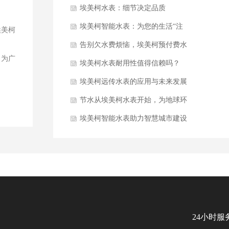
学结合
埃美柯水表：细节决定品质
埃美柯智能水表：为您的生活“注
埃美柯
水”智慧
告别欠水费烦恼，埃美柯预付费水
，为广
表为您解忧
​埃美柯水表耐用性值得信赖吗？
​埃美柯远传水表的应用与未来发展
趋势
​节水从埃美柯水表开始，为地球环
保贡献力量
埃美柯智能水表助力智慧城市建设
24小时服