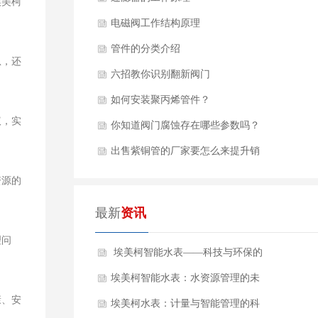
埃美柯
电磁阀工作结构原理
管件的分类介绍
息，还
六招教你识别翻新阀门
如何安装聚丙烯管件？
议，实
你知道阀门腐蚀存在哪些参数吗？
出售紫铜管的厂家要怎么来提升销
量？
资源的
最新
资讯
理问
​ 埃美柯智能水表——科技与环保的
结合
埃美柯智能水表：水资源管理的未
康、安
来
埃美柯水表：计量与智能管理的科