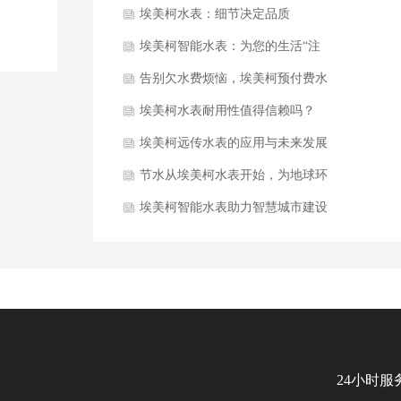
学结合
埃美柯水表：细节决定品质
埃美柯智能水表：为您的生活“注
水”智慧
告别欠水费烦恼，埃美柯预付费水
表为您解忧
​埃美柯水表耐用性值得信赖吗？
​埃美柯远传水表的应用与未来发展
趋势
​节水从埃美柯水表开始，为地球环
保贡献力量
埃美柯智能水表助力智慧城市建设
24小时服