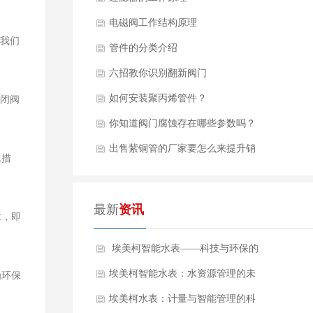
电磁阀工作结构原理
，我们
管件的分类介绍
六招教你识别翻新阀门
如何安装聚丙烯管件？
关闭阀
你知道阀门腐蚀存在哪些参数吗？
出售紫铜管的厂家要怎么来提升销
水措
量？
最新
资讯
术，即
​ 埃美柯智能水表——科技与环保的
结合
埃美柯智能水表：水资源管理的未
为环保
来
埃美柯水表：计量与智能管理的科